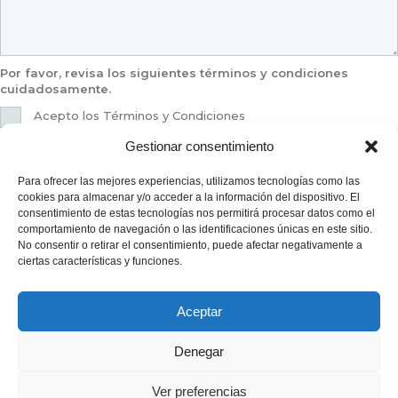
Por favor, revisa los siguientes términos y condiciones
cuidadosamente.
Acepto los Términos y Condiciones
Gestionar consentimiento
ENVIAR MENSAJE
Para ofrecer las mejores experiencias, utilizamos tecnologías como las
cookies para almacenar y/o acceder a la información del dispositivo. El
consentimiento de estas tecnologías nos permitirá procesar datos como el
roberto@e-creasol.com
roberto@e-creasol.com
comportamiento de navegación o las identificaciones únicas en este sitio.
No consentir o retirar el consentimiento, puede afectar negativamente a
ciertas características y funciones.
650 128 345
650 128 345
Aceptar
Denegar
© 2026 Creasol.
Visualcom
Ver preferencias