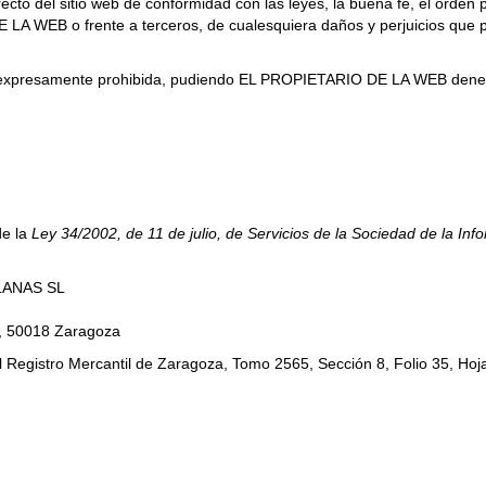
cto del sitio web de conformidad con las leyes, la buena fe, el orden pú
 LA WEB o frente a terceros, de cualesquiera daños y perjuicios que
está expresamente prohibida, pudiendo EL PROPIETARIO DE LA WEB denega
de la
Ley 34/2002, de 11 de julio, de Servicios de la Sociedad de la In
LANAS SL
5, 50018 Zaragoza
l Registro Mercantil de Zaragoza, Tomo 2565, Sección 8, Folio 35, Hoja