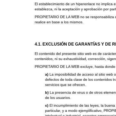
El establecimiento de un hiperenlace no implica 
establezca, ni la aceptación y aprobación por p
PROPIETARIO DE LA WEB no se responsabiliza del 
realice en base a los mismos.
4.1. EXCLUSIÓN DE GARANTÍAS Y DE 
El contenido del presente sitio web es de carácte
contenidos, ni su exhaustividad, corrección, vigenc
PROPIETARIO DE LA WEB excluye, hasta donde perm
a)
La imposibilidad de acceso al sitio web o 
defectos de toda clase de los contenidos tr
servicios que se ofrecen.
b)
La presencia de virus o de otros elemen
de los usuarios.
c)
El incumplimiento de las leyes, la buena 
particular, y a modo ejemplificativo, PR
intelectual e industrial, secretos empresari