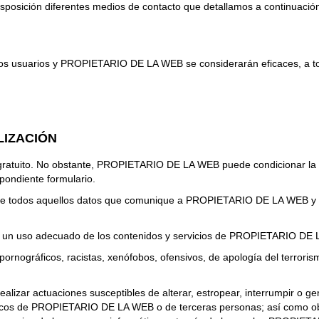
posición diferentes medios de contacto que detallamos a continuació
 los usuarios y PROPIETARIO DE LA WEB se considerarán eficaces, a tod
LIZACIÓN
y gratuito. No obstante, PROPIETARIO DE LA WEB puede condicionar la ut
pondiente formulario.
ad de todos aquellos datos que comunique a PROPIETARIO DE LA WEB y 
un uso adecuado de los contenidos y servicios de PROPIETARIO DE LA
 pornográficos, racistas, xenófobos, ofensivos, de apología del terrorism
 realizar actuaciones susceptibles de alterar, estropear, interrumpir o
ógicos de PROPIETARIO DE LA WEB o de terceras personas; así como obst