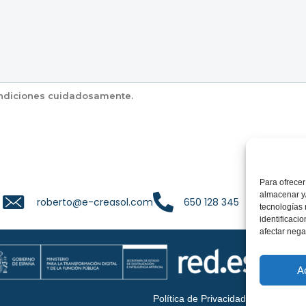
condiciones cuidadosamente.
Para ofrecer
roberto@e-creasol.com
almacenar y/
650 128 345
650 128 345
roberto@e-creasol.com
tecnologías
identificaci
afectar nega
A
Política de Privacidad
|
Aviso legal