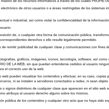
 masivo de los recursos informáticos a través de los cuales PROPIET
o electrónico de otros usuarios o a áreas restringidas de los sistem
.
ectual o industrial, así como violar la confidencialidad de la inform
usuario.
isposición de, o cualquier otra forma de comunicación pública, transfor
os correspondientes derechos o ello resulte legalmente permitido.
y de remitir publicidad de cualquier clase y comunicaciones con fines 
fotografías, gráficos, imágenes, iconos, tecnología, software, así como 
O DE LA WEB, sin que puedan entenderse cedidos al usuario ninguno
ra el correcto uso de la web.
tio web pueden visualizar los contenidos y efectuar, en su caso, copia
ceros, ni se instalen a servidores conectados a redes, ni sean objeto 
 o signos distintivos de cualquier clase que aparecen en el sitio w
mo atribuya al usuario derecho alguno sobre los mismos.
ión pública de los contenidos y cualquier otro acto que no haya sido ex