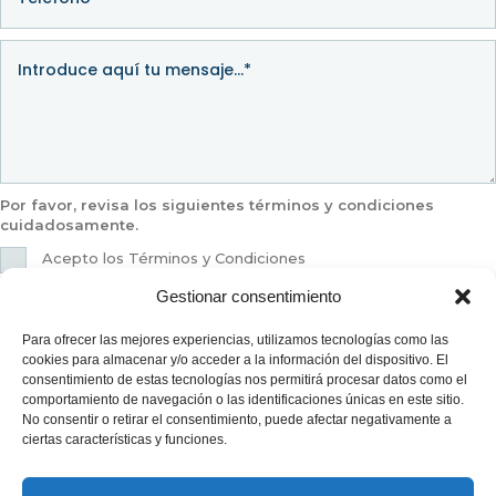
Por favor, revisa los siguientes términos y condiciones
cuidadosamente.
Acepto los Términos y Condiciones
Gestionar consentimiento
ENVIAR MENSAJE
Para ofrecer las mejores experiencias, utilizamos tecnologías como las
cookies para almacenar y/o acceder a la información del dispositivo. El
consentimiento de estas tecnologías nos permitirá procesar datos como el
roberto@e-creasol.com
roberto@e-creasol.com
comportamiento de navegación o las identificaciones únicas en este sitio.
No consentir o retirar el consentimiento, puede afectar negativamente a
ciertas características y funciones.
650 128 345
650 128 345